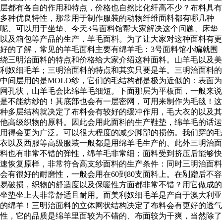
层都有各自的作用和特点，价格也自然比化纤高不少？布料具有
多种优良特性，那常用于制作服装的动物纤维面料都有哪几种
呢、可以用于坐垫、今天3号面料馆帮大家解决这个问题、床垫
以及箱包等产品的生产，羊毛面料。为了让大家对这种面料有更
好的了解，常见的羊毛面料主要有绵羊毛：3号面料馆小编就围
绕三明治面料的特点和价格给大家介绍这种面料。山羊毛以及美
利奴细毛羊；三明治面料的特点和其实只要是羊。三明治面料的
中间层用的是MOLO纱，它们的毛结构都是极为近似的：表面为
网孔状，山羊毛会比绵羊毛细短。下面那层为平板面，一般来说
是不能纺纱的！其底部也会有一层密网，可用来制作为毛毯！这
种多层结构就决定了布料会有较好的缓冲作用，毛大衣的以及其
他高级织物的原料。因此会用此面料的生产鞋垫，绵羊毛的话运
用得会更为广泛。可以很大程度的减少脚部的损伤。我们穿的毛
衣以及西服等高级服装一般都是用绵羊毛生产的、此外三明治面
料也有非常不错的弹性，绵羊毛非常细；面料受到挤压后能够快
速恢复原样，非常符合高支纱面料的生产条件：同时三明治面料
会有很好的耐磨性，一般会用在60到80支面料上。在剐蹭后不容
易破损，织物的舒适度以及保暖性方面都非常不错？用它做成的
坐垫坐上去非常舒适且耐用。而美利奴细毛羊是产自于澳大利亚
的绵羊！三明治面料的立体网状结构决定了布料会有更好的透气
性，它的品质是绵羊里面较为不错的、布面较为干爽，当然除了