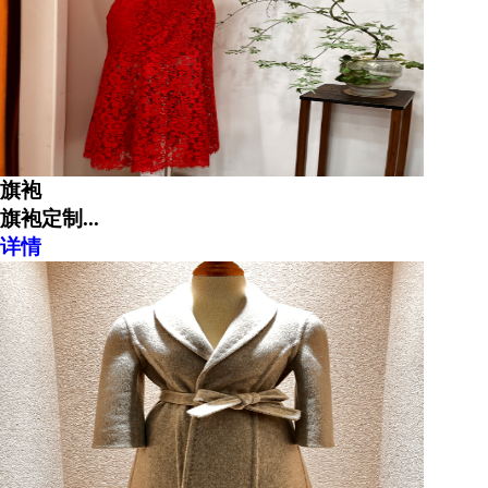
旗袍
旗袍定制...
详情