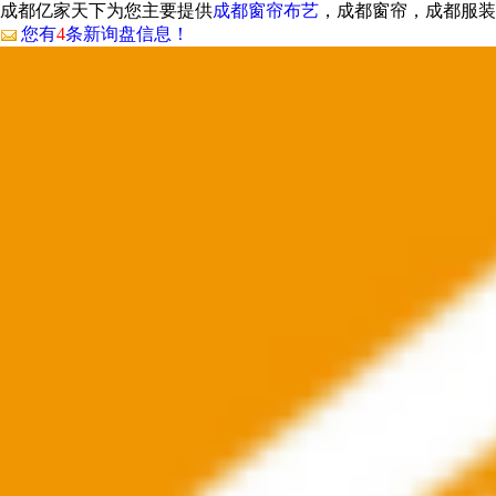
成都亿家天下为您主要提供
成都窗帘布艺
，成都窗帘，成都服装
您有
4
条新询盘信息！