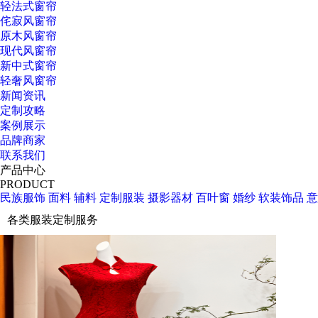
轻法式窗帘
侘寂风窗帘
原木风窗帘
现代风窗帘
新中式窗帘
轻奢风窗帘
新闻资讯
定制攻略
案例展示
品牌商家
联系我们
产品中心
PRODUCT
民族服饰
面料
辅料
定制服装
摄影器材
百叶窗
婚纱
软装饰品
意
各类服装定制服务