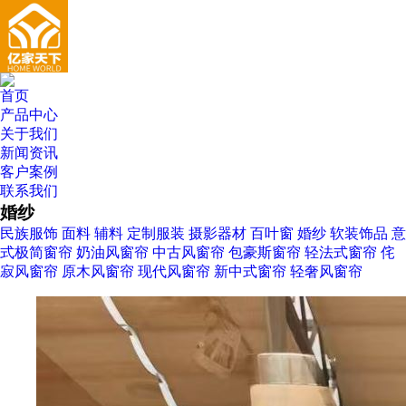
首页
产品中心
关于我们
新闻资讯
客户案例
联系我们
婚纱
民族服饰
面料
辅料
定制服装
摄影器材
百叶窗
婚纱
软装饰品
意
式极简窗帘
奶油风窗帘
中古风窗帘
包豪斯窗帘
轻法式窗帘
侘
寂风窗帘
原木风窗帘
现代风窗帘
新中式窗帘
轻奢风窗帘