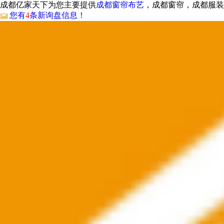
成都亿家天下为您主要提供
成都窗帘布艺
，成都窗帘，成都服装
您有
4
条新询盘信息！