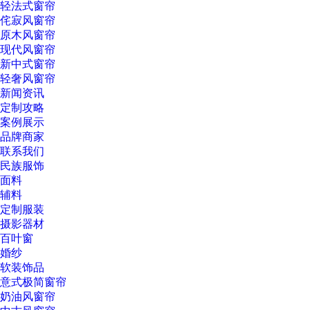
轻法式窗帘
侘寂风窗帘
原木风窗帘
现代风窗帘
新中式窗帘
轻奢风窗帘
新闻资讯
定制攻略
案例展示
品牌商家
联系我们
民族服饰
面料
辅料
定制服装
摄影器材
百叶窗
婚纱
软装饰品
意式极简窗帘
奶油风窗帘