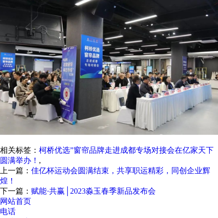
相关标签：
柯桥优选”窗帘品牌走进成都专场对接会在亿家天下
圆满举办！
,
上一篇：
佳亿杯运动会圆满结束，共享职运精彩，同创企业辉
煌！
下一篇：
赋能·共赢│2023淼玉春季新品发布会
网站首页
电话