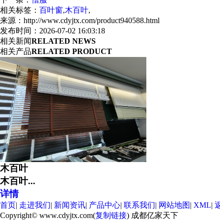
相关标签：
百叶窗
,
木百叶
,
来源：http://www.cdyjtx.com/product940588.html
发布时间：2026-07-02 16:03:18
相关新闻
RELATED NEWS
相关产品
RELATED PRODUCT
木百叶
木百叶...
详情
首页
|
走进我们
|
新闻资讯
|
产品中心
|
联系我们
|
网站地图
|
XML
|
Copyright© www.cdyjtx.com(
复制链接
) 成都亿家天下