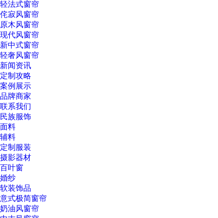
轻法式窗帘
侘寂风窗帘
原木风窗帘
现代风窗帘
新中式窗帘
轻奢风窗帘
新闻资讯
定制攻略
案例展示
品牌商家
联系我们
民族服饰
面料
辅料
定制服装
摄影器材
百叶窗
婚纱
软装饰品
意式极简窗帘
奶油风窗帘