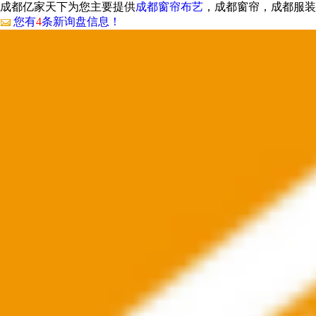
成都亿家天下为您主要提供
成都窗帘布艺
，成都窗帘，成都服装
您有
4
条新询盘信息！