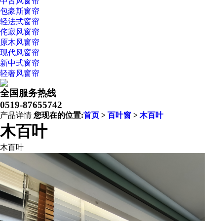
中古风窗帘
包豪斯窗帘
轻法式窗帘
侘寂风窗帘
原木风窗帘
现代风窗帘
新中式窗帘
轻奢风窗帘
全国服务热线
0519-87655742
产品详情
您现在的位置:
首页
>
百叶窗
>
木百叶
木百叶
木百叶